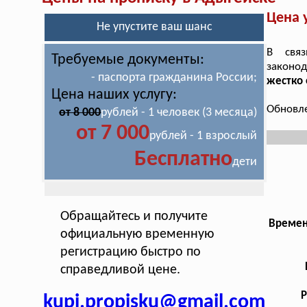
Цена 
Не упустите ваш шанс
В свя
Требуемые документы:
законо
- паспорта гражданина России;
жестко 
Цена наших услугу:
Обновле
от 8 000
рублей - 1 человек (3 месяца)
от 7 000
рублей - 1 взрослый
Бесплатно
дети
Обращайтесь и получите
Времен
официальную временную
регистрацию быстро по
справедливой цене.
Р
kupi.propisku@gmail.com