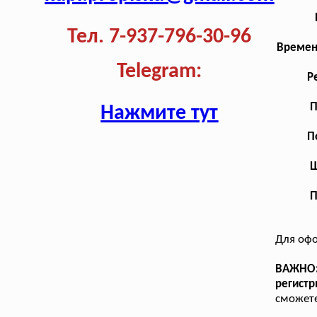
Тел. 7-937-796-30-96
Времен
Telegram:
Р
П
Нажмите тут
П
Ш
П
Для оф
ВАЖНО:
регист
сможете